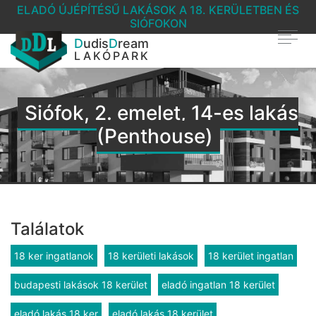
ELADÓ ÚJÉPÍTÉSŰ LAKÁSOK A 18. KERÜLETBEN ÉS
SIÓFOKON
D
udis
D
ream
LAKÓPARK
Siófok, 2. emelet, 14-es lakás
(Penthouse)
Találatok
18 ker ingatlanok
18 kerületi lakások
18 kerület ingatlan
budapesti lakások 18 kerület
eladó ingatlan 18 kerület
eladó lakás 18 ker
eladó lakás 18 kerület