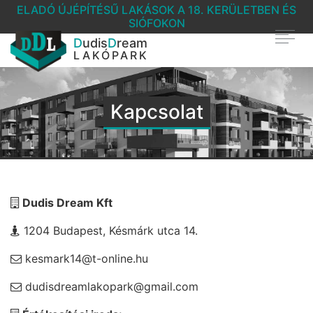
ELADÓ ÚJÉPÍTÉSŰ LAKÁSOK A 18. KERÜLETBEN ÉS
SIÓFOKON
D
udis
D
ream
LAKÓPARK
Kapcsolat
Dudis Dream Kft
1204 Budapest, Késmárk utca 14.
kesmark14@t-online.hu
dudisdreamlakopark@gmail.com