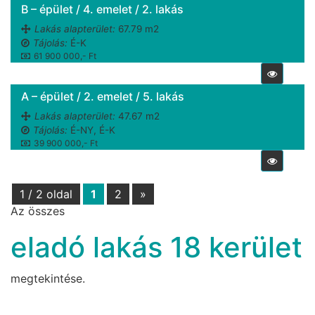
B – épület / 4. emelet / 2. lakás
Lakás alapterület:
67.79 m2
Tájolás:
É-K
61 900 000,- Ft
A – épület / 2. emelet / 5. lakás
Lakás alapterület:
47.67 m2
Tájolás:
É-NY, É-K
39 900 000,- Ft
1 / 2 oldal
1
2
»
Az összes
eladó lakás 18 kerület
megtekintése.