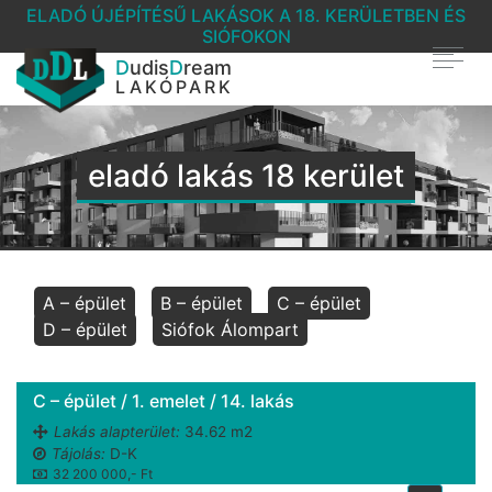
ELADÓ ÚJÉPÍTÉSŰ LAKÁSOK A 18. KERÜLETBEN ÉS
SIÓFOKON
D
udis
D
ream
LAKÓPARK
eladó lakás 18 kerület
A – épület
B – épület
C – épület
D – épület
Siófok Álompart
C – épület / 1. emelet / 14. lakás
Lakás alapterület:
34.62 m2
Tájolás:
D-K
32 200 000,- Ft