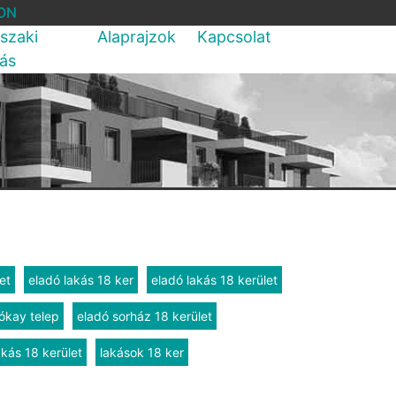
ON
szaki
Alaprajzok
Kapcsolat
rás
et
eladó lakás 18 ker
eladó lakás 18 kerület
ókay telep
eladó sorház 18 kerület
akás 18 kerület
lakások 18 ker