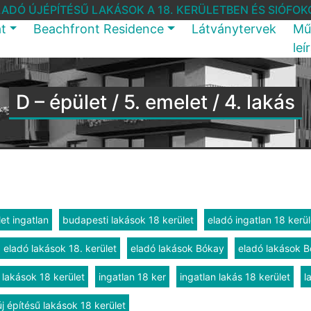
LADÓ ÚJÉPÍTÉSŰ LAKÁSOK A 18. KERÜLETBEN ÉS SIÓFOK
at
Beachfront Residence
Látványtervek
Mű
leí
D – épület / 5. emelet / 4. lakás
et ingatlan
budapesti lakások 18 kerület
eladó ingatlan 18 kerül
eladó lakások 18. kerület
eladó lakások Bókay
eladó lakások B
 lakások 18 kerület
ingatlan 18 ker
ingatlan lakás 18 kerület
l
új építésű lakások 18 kerület