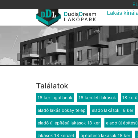
E
Lakás kínál
D
udis
D
ream
LAKÓPARK
Találatok
18 ker ingatlanok
18 kerületi lakások
18 kerül
eladó lakás bókay telep
eladó lakások 18 ker
eladó új építésű lakások 18 ker
eladó új építésű
lakások 18 kerület
új építésű lakások 18 ker