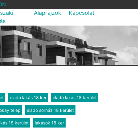
ON
szaki
Alaprajzok
Kapcsolat
rás
et
eladó lakás 18 ker
eladó lakás 18 kerület
ókay telep
eladó sorház 18 kerület
akás 18 kerület
lakások 18 ker