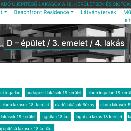
LADÓ ÚJÉPÍTÉSŰ LAKÁSOK A 18. KERÜLETBEN ÉS SIÓFOK
at
Beachfront Residence
Látványtervek
Mű
leí
D – épület / 3. emelet / 4. lakás
et ingatlan
budapesti lakások 18 kerület
eladó ingatlan 18 kerül
eladó lakások 18. kerület
eladó lakások Bókay
eladó lakások B
 lakások 18 kerület
ingatlan 18 ker
ingatlan lakás 18 kerület
l
új építésű lakások 18 kerület