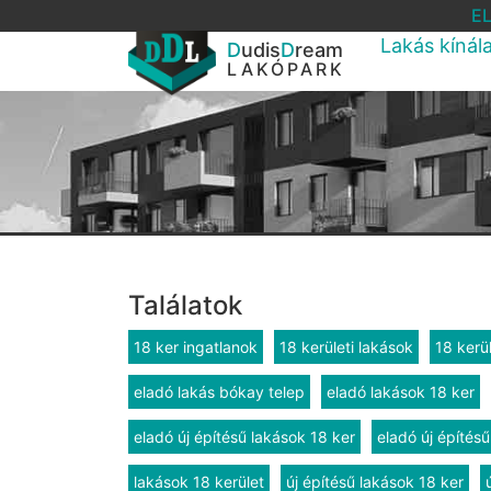
E
Lakás kínál
D
udis
D
ream
LAKÓPARK
Találatok
18 ker ingatlanok
18 kerületi lakások
18 kerül
eladó lakás bókay telep
eladó lakások 18 ker
eladó új építésű lakások 18 ker
eladó új építésű
lakások 18 kerület
új építésű lakások 18 ker