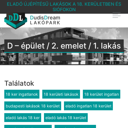
ELADÓ ÚJÉPÍTÉSŰ LAKÁSOK A 18. KERÜLETBEN ÉS
SIÓFOKON
D
udis
D
ream
LAKÓPARK
D – épület / 2. emelet / 1. lakás
Találatok
18 ker ingatlanok
18 kerületi lakások
18 kerület ingatlan
budapesti lakások 18 kerület
eladó ingatlan 18 kerület
eladó lakás 18 ker
eladó lakás 18 kerület