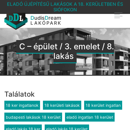
ELADÓ ÚJÉPÍTÉSŰ LAKÁSOK A 18. KERÜLETBEN ÉS
SIÓFOKON
D
udis
D
ream
LAKÓPARK
C – épület / 3. emelet / 8.
lakás
Találatok
18 ker ingatlanok
18 kerületi lakások
18 kerület ingatlan
budapesti lakások 18 kerület
eladó ingatlan 18 kerület
eladó lakás 18 ker
eladó lakás 18 kerület