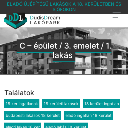
ELADÓ ÚJÉPÍTÉSŰ LAKÁSOK A 18. KERÜLETBEN ÉS
SIÓFOKON
D
udis
D
ream
LAKÓPARK
C – épület / 3. emelet / 1.
lakás
Találatok
18 ker ingatlanok
18 kerületi lakások
18 kerület ingatlan
budapesti lakások 18 kerület
eladó ingatlan 18 kerület
eladó lakás 18 ker
eladó lakás 18 kerület