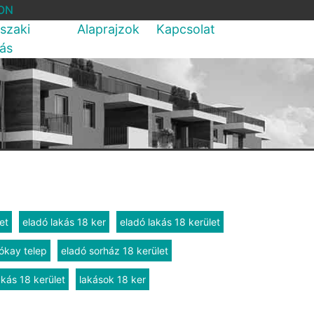
ON
szaki
Alaprajzok
Kapcsolat
rás
et
eladó lakás 18 ker
eladó lakás 18 kerület
ókay telep
eladó sorház 18 kerület
akás 18 kerület
lakások 18 ker