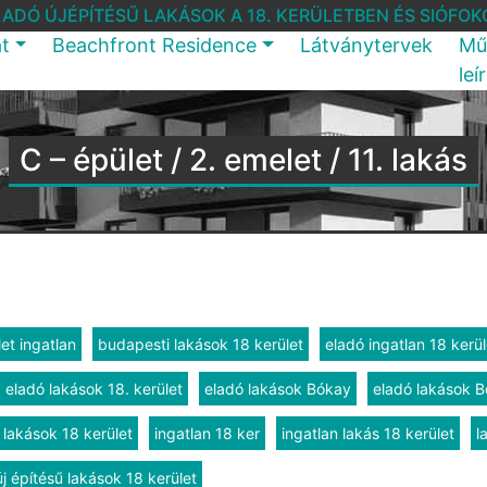
LADÓ ÚJÉPÍTÉSŰ LAKÁSOK A 18. KERÜLETBEN ÉS SIÓFOK
at
Beachfront Residence
Látványtervek
Mű
leí
C – épület / 2. emelet / 11. lakás
et ingatlan
budapesti lakások 18 kerület
eladó ingatlan 18 kerül
eladó lakások 18. kerület
eladó lakások Bókay
eladó lakások B
 lakások 18 kerület
ingatlan 18 ker
ingatlan lakás 18 kerület
l
új építésű lakások 18 kerület