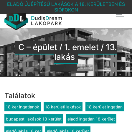
ELADÓ ÚJÉPÍTÉSŰ LAKÁSOK A 18. KERÜLETBEN ÉS
SIÓFOKON
D
udis
D
ream
LAKÓPARK
C – épület / 1. emelet / 13.
lakás
Találatok
18 ker ingatlanok
18 kerületi lakások
18 kerület ingatlan
budapesti lakások 18 kerület
eladó ingatlan 18 kerület
eladó lakás 18 ker
eladó lakás 18 kerület