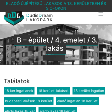
ELADÓ ÚJÉPÍTÉSŰ LAKÁSOK A 18. KERÜLETBEN ÉS
SIÓFOKON
D
udis
D
ream
LAKÓPARK
B – épület / 4. emelet / 3.
lakás
Találatok
18 ker ingatlanok
18 kerületi lakások
18 kerület ingatlan
budapesti lakások 18 kerület
eladó ingatlan 18 kerület
eladó lakás 18 ker
eladó lakás 18 kerület