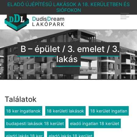
ELADÓ ÚJÉPÍTÉSŰ LAKÁSOK A 18. KERÜLETBEN ÉS
SIÓFOKON
D
udis
D
ream
LAKÓPARK
B – épület / 3. emelet / 3.
lakás
Találatok
18 ker ingatlanok
18 kerületi lakások
18 kerület ingatlan
budapesti lakások 18 kerület
eladó ingatlan 18 kerület
eladó lakás 18 ker
eladó lakás 18 kerület