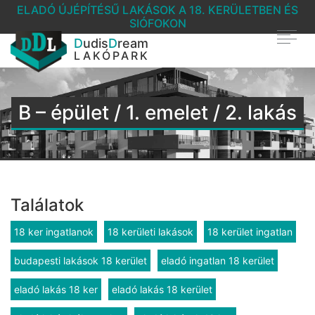
ELADÓ ÚJÉPÍTÉSŰ LAKÁSOK A 18. KERÜLETBEN ÉS
SIÓFOKON
D
udis
D
ream
LAKÓPARK
B – épület / 1. emelet / 2. lakás
Találatok
18 ker ingatlanok
18 kerületi lakások
18 kerület ingatlan
budapesti lakások 18 kerület
eladó ingatlan 18 kerület
eladó lakás 18 ker
eladó lakás 18 kerület