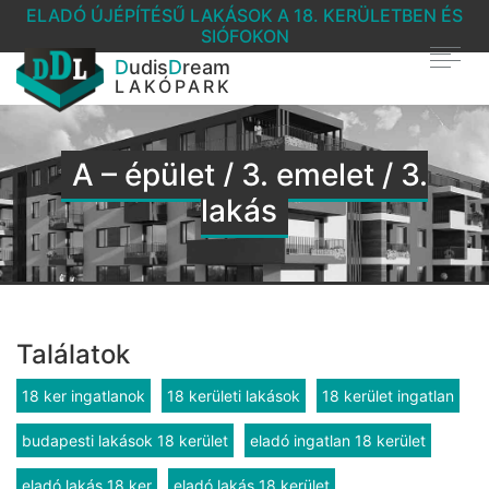
ELADÓ ÚJÉPÍTÉSŰ LAKÁSOK A 18. KERÜLETBEN ÉS
SIÓFOKON
D
udis
D
ream
LAKÓPARK
A – épület / 3. emelet / 3.
lakás
Találatok
18 ker ingatlanok
18 kerületi lakások
18 kerület ingatlan
budapesti lakások 18 kerület
eladó ingatlan 18 kerület
eladó lakás 18 ker
eladó lakás 18 kerület