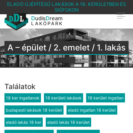
ELADÓ ÚJÉPÍTÉSŰ LAKÁSOK A 18. KERÜLETBEN ÉS
SIÓFOKON
D
udis
D
ream
LAKÓPARK
A – épület / 2. emelet / 1. lakás
Találatok
18 ker ingatlanok
18 kerületi lakások
18 kerület ingatlan
budapesti lakások 18 kerület
eladó ingatlan 18 kerület
eladó lakás 18 ker
eladó lakás 18 kerület