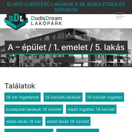
ELADÓ ÚJÉPÍTÉSŰ LAKÁSOK A 18. KERÜLETBEN ÉS
SIÓFOKON
D
udis
D
ream
LAKÓPARK
A – épület / 1. emelet / 5. lakás
Találatok
18 ker ingatlanok
18 kerületi lakások
18 kerület ingatlan
budapesti lakások 18 kerület
eladó ingatlan 18 kerület
eladó lakás 18 ker
eladó lakás 18 kerület