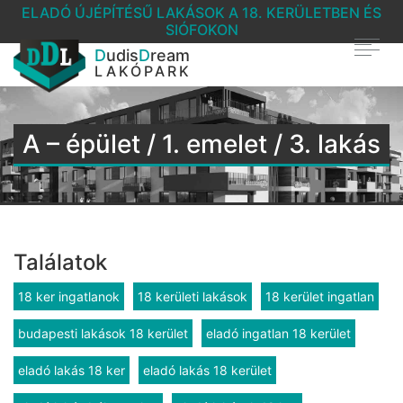
ELADÓ ÚJÉPÍTÉSŰ LAKÁSOK A 18. KERÜLETBEN ÉS
SIÓFOKON
D
udis
D
ream
LAKÓPARK
A – épület / 1. emelet / 3. lakás
Találatok
18 ker ingatlanok
18 kerületi lakások
18 kerület ingatlan
budapesti lakások 18 kerület
eladó ingatlan 18 kerület
eladó lakás 18 ker
eladó lakás 18 kerület