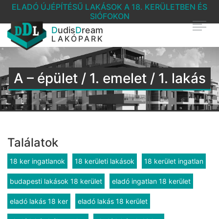
ELADÓ ÚJÉPÍTÉSŰ LAKÁSOK A 18. KERÜLETBEN ÉS
SIÓFOKON
D
udis
D
ream
LAKÓPARK
A – épület / 1. emelet / 1. lakás
Találatok
18 ker ingatlanok
18 kerületi lakások
18 kerület ingatlan
budapesti lakások 18 kerület
eladó ingatlan 18 kerület
eladó lakás 18 ker
eladó lakás 18 kerület