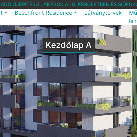
LADÓ ÚJÉPÍTÉSŰ LAKÁSOK A 18. KERÜLETBEN ÉS SIÓFOK
at
Beachfront Residence
Látványtervek
Mű
leí
Kezdőlap A