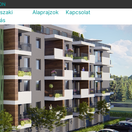
ON
szaki
Alaprajzok
Kapcsolat
rás