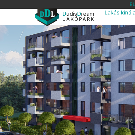
E
Lakás kínál
D
udis
D
ream
LAKÓPARK