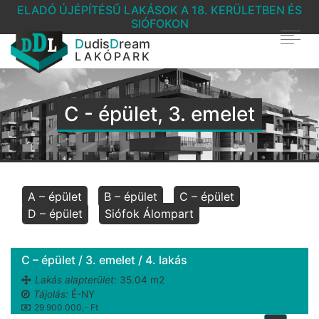
ELADÓ ÚJÉPÍTÉSŰ LAKÁSOK A 18. KERÜLETBEN ÉS
SIÓFOKON
D
udis
D
ream
LAKÓPARK
C - épület, 3. emelet
A – épület
B – épület
C – épület
D – épület
Siófok Álompart
C – épület / 3. emelet / 4. lakás
Lakás alapterület:
35.04 m2
Tájolás:
É-NY
29 900 000,- Ft