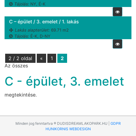
Tájolás:
NY, É-K
C – épület / 3. emelet / 1. lakás
Lakás alapterület:
69.71 m2
Tájolás:
É-K, D-NY
2 / 2 oldal
«
1
2
Az összes
C - épület, 3. emelet
megtekintése.
Minden jog fenntartva ® DUDISDREAMLAKOPARK.HU |
GDPR
HUNIKORNIS WEBDESIGN